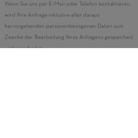
Wenn Sie uns per E-Mail oder Telefon kontaktieren,
wird Ihre Anfrage inklusive aller daraus
hervorgehenden personenbezogenen Daten zum
Zwecke der Bearbeitung Ihres Anliegens gespeichert
und verarbeitet.
Die Verarbeitung erfolgt auf Grundlage von Art. 6
Abs. 1 lit. b DSGVO oder Art. 6 Abs. 1 lit. f DSGVO.
Server-Log-Dateien
Der Provider der Seiten erhebt und speichert
automatisch Informationen in sogenannten Server-
Log-Dateien, die Ihr Browser automatisch