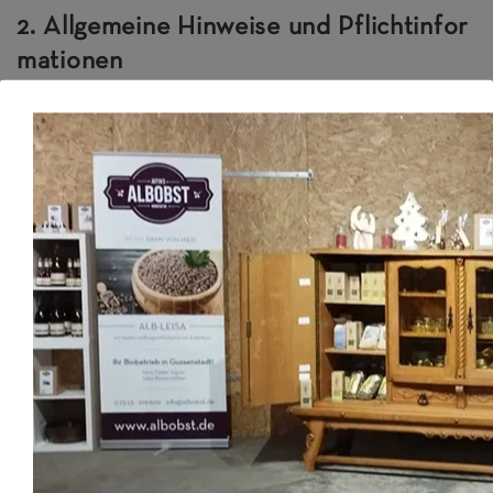
2. Allgemeine Hinweise und Pflichtinfor
mationen
Datenschutz
Die Betreiber dieser Seiten nehmen den Schutz
Ihrer persönlichen Daten sehr ernst. Wir behandeln
Ihre personenbezogenen Daten vertraulich und
entsprechend den gesetzlichen
Datenschutzvorschriften sowie dieser
Datenschutzerklärung.
Wenn Sie diese Website benutzen, werden
verschiedene personenbezogene Daten erhoben.