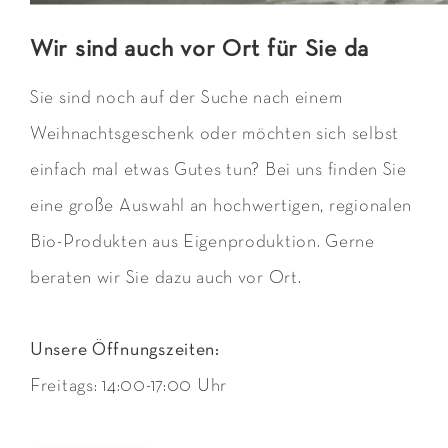
Personenbezogene Daten sind Daten, mit denen Sie
Wir sind auch vor Ort für Sie da
persönlich identifiziert werden können. Diese
Datenschutzerklärung erläutert, welche Daten wir
Sie sind noch auf der Suche nach einem
erheben und wofür wir sie nutzen. Sie erläutert auch,
Weihnachtsgeschenk oder möchten sich selbst
wie und zu welchem Zweck das geschieht.
einfach mal etwas Gutes tun? Bei uns finden Sie
eine große Auswahl an hochwertigen, regionalen
Wir weisen darauf hin, dass die Datenübertragung im
Bio-Produkten aus Eigenproduktion. Gerne
Internet, zum Beispiel bei der Kommunikation per E-
beraten wir Sie dazu auch vor Ort.
Mail, Sicherheitslücken aufweisen kann.
Hinweis zur verantwortlichen Stelle
Unsere Öffnungszeiten:
Freitags: 14:00-17:00 Uhr
Die verantwortliche Stelle für die
Datenverarbeitung auf dieser Website ist: