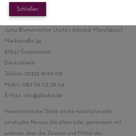
Biohof Albobst / Jutta's Albobst Manufaktur
Schließen
Hans Dieter Aigner (Biohof Albobst)
Jutta Blumenröther (Jutta's Albobst Manufaktur)
Marktstraße 34
89547 Gussenstadt
Deutschland
Telefon:
07323 91 96 09
Mobil:
0152 02 03 36 04
E-Mail:
info@albobst.de
Verantwortliche Stelle ist die natürliche oder
juristische Person, die allein oder gemeinsam mit
anderen über die Zwecke und Mittel der